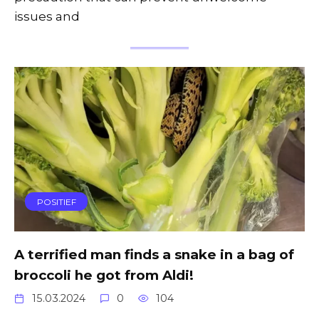
issues and
POSITIEF
A terrified man finds a snake in a bag of
broccoli he got from Aldi!
15.03.2024
0
104