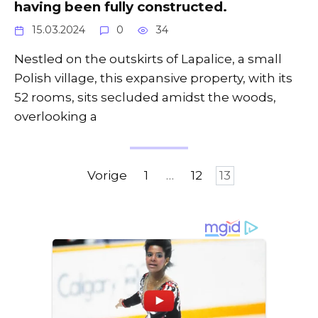
having been fully constructed.
15.03.2024
0
34
Nestled on the outskirts of Lapalice, a small
Polish village, this expansive property, with its
52 rooms, sits secluded amidst the woods,
overlooking a
Berichten
Vorige
1
…
12
13
paginering