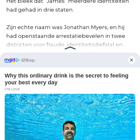
Het bleek dat “James” meerdere identiteiten
had gehad in drie staten.
Zijn echte naam was Jonathan Myers, en hij
had openstaande arrestatiebevelen in twee
districten voor fraude, identiteitsdiefstal en
vermoedelijke betrokkenheid bij een
vermissingszaak.
De politie viel hun huis binnen twee dagen
later binnen.
Ze vonden meer slaapmiddelen verborgen in
zijn auto, samen met wegwerpphones,
pruiken en een vals paspoort.