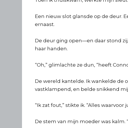
Een nieuw slot glansde op de deur. 
ernaast.
De deur ging open—en daar stond zij,
haar handen.
“Oh,” glimlachte ze dun, “heeft Connor
De wereld kantelde. Ik wankelde de op
vastklampend, en belde snikkend mij
“Ik zat fout,” stikte ik. “Alles waarvo
De stem van mijn moeder was kalm. “