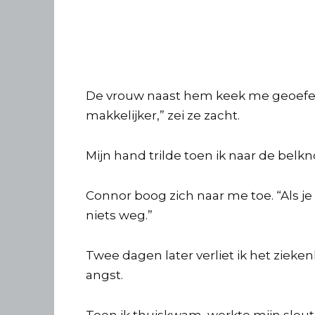
De vrouw naast hem keek me geoefen
makkelijker,” zei ze zacht.
Mijn hand trilde toen ik naar de belk
Connor boog zich naar me toe. “Als je
niets weg.”
Twee dagen later verliet ik het zieken
angst.
Toen ik thuiskwam, werkte mijn sleute